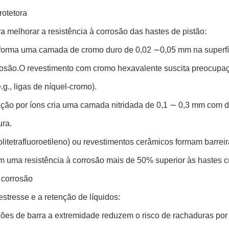
rotetora
 melhorar a resistência à corrosão das hastes de pistão:
o forma uma camada de cromo duro de 0,02 ∼0,05 mm na superf
rosão.O revestimento com cromo hexavalente suscita preocupaçõ
g., ligas de níquel-cromo).
uração por íons cria uma camada nitridada de 0,1 ∼ 0,3 mm com
ura.
itetrafluoroetileno) ou revestimentos cerâmicos formam barreir
em uma resistência à corrosão mais de 50% superior às hastes 
 corrosão
stresse e a retenção de líquidos:
exões de barra a extremidade reduzem o risco de rachaduras por