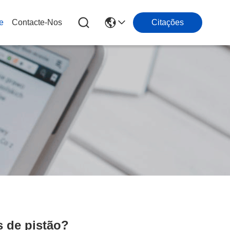
e
Contacte-Nos
Citações
s de pistão?