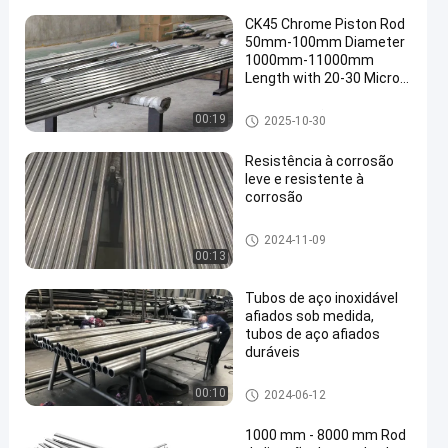
CK45 Chrome Piston Rod
50mm-100mm Diameter
1000mm-11000mm
Length with 20-30 Micron
Chrome Plating
Haste do pistão cromada
00:19
2025-10-30
Resistência à corrosão
leve e resistente à
corrosão
Rodas de metal oco
2024-11-09
00:13
Tubos de aço inoxidável
afiados sob medida,
tubos de aço afiados
duráveis
Tubos afiados
00:10
2024-06-12
1000 mm - 8000 mm Rod