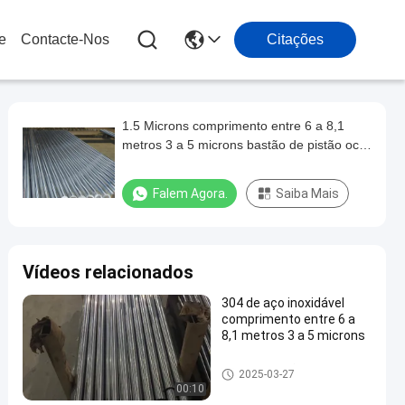
e
Contacte-Nos
Citações
1.5 Microns comprimento entre 6 a 8,1
metros 3 a 5 microns bastão de pistão oco
Indústria automóvel
Falem Agora.
Saiba Mais
Vídeos relacionados
304 de aço inoxidável
comprimento entre 6 a
8,1 metros 3 a 5 microns
Rodas de pistão ocas
2025-03-27
00:10